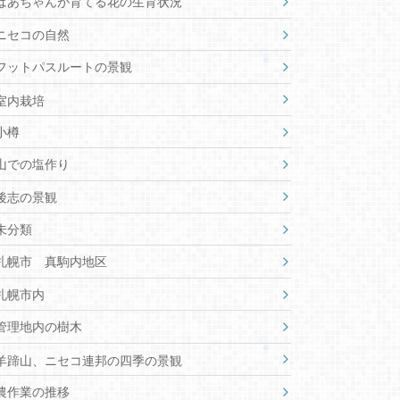
ばあちゃんが育てる花の生育状況
ニセコの自然
フットパスルートの景観
室内栽培
小樽
山での塩作り
後志の景観
未分類
札幌市 真駒内地区
札幌市内
管理地内の樹木
羊蹄山、ニセコ連邦の四季の景観
農作業の推移