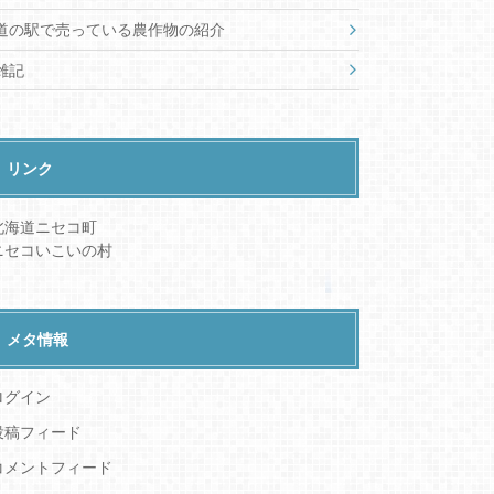
道の駅で売っている農作物の紹介
雑記
リンク
北海道ニセコ町
ニセコいこいの村
メタ情報
ログイン
投稿フィード
コメントフィード