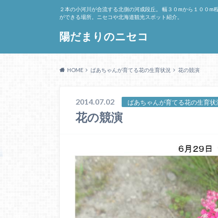
２本の小河川が合流する北側の河成段丘。 幅３０mから１００m
ができる場所。ニセコや北海道観光スポット紹介。
陽だまりのニセコ
HOME
ばあちゃんが育てる花の生育状況
花の競演
2014.07.02
ばあちゃんが育てる花の生育状
花の競演