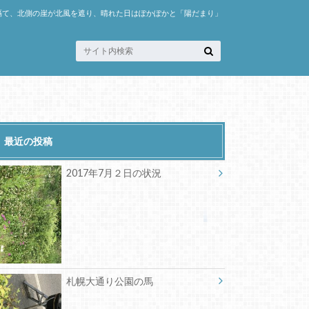
隔て、北側の崖が北風を遮り、晴れた日はぽかぽかと「陽だまり」
最近の投稿
2017年7月２日の状況
札幌大通り公園の馬