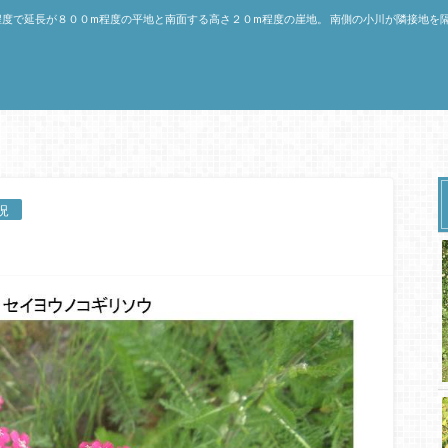
程度で延長が８００m程度の平地と南面する高さ２０m程度の崖地。 南側の小川が隣接地を
況