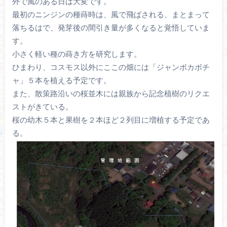
外で風のある日は大変です。
最初のニンジンの種蒔時は、風で飛ばされる、まとまって
落ちるはで、発芽後の間引き量が多くなると覚悟していま
す。
小さく軽い種の蒔き方を研究します。
ひまわり、コスモス以外にここの畑には「ジャンボカボチ
ャ」５本を植える予定です。
また、散策路沿いの桜並木には親族から記念植樹のリクエ
ストがきている。
桜の幼木５本と果樹を２本ほど２列目に増植する予定であ
る。