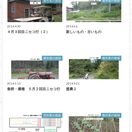
農作業の推移
農作業の推移
2014.4.30
2014.6.6
４月３回目ニセコ行（２）
新しいもの・古いもの
農作業の推移
農作業の推移
2014.5.13
2014.9.21
春耕・播種 ５月２回目ニセコ行
援農２
農作業の推移
農作業の推移