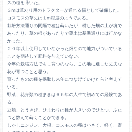
スの種を蒔いた。
３mは草刈り用のトラクターが通れる幅として確保した。
コスモスの草丈は１m程度のようである。
栽培方法通りの間隔で種は蒔いたが、耕した畑の土が塊で
あったり、草の根があったりで覆土は基準通りには行かな
かった。
２０年以上使用していなかった畑なので地力がついている
ことを期待して肥料を与えていない。
今年の栽培方法でもし育つのなら、この地に適した丈夫な
花が育つことと思う。
育ったものの種を採取し来年につなげていけたらと考えて
いる。
野菜、花卉類の種まきは６５年の人生で初めての経験であ
る。
豆類、とうきび、ひまわりは種が大きいのでひとつ、ふた
つと数えて蒔くことができる。
しかしニンジン、大根、コスモスの種は小さく、軽く、野