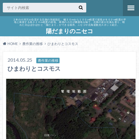
２本の小河川が合流する北側の河成段丘。 幅３０mから１００m程度で延長が８００m程度の平
地と南面する高さ２０m程度の崖地。 南側の小川が隣接地を隔て、北側の崖が北風を遮り、晴
れた日はぽかぽかと「陽だまり」ができる場所。ニセコや北海道観光スポット紹介。
陽だまりのニセコ
HOME
農作業の推移
ひまわりとコスモス
2014.05.25
農作業の推移
ひまわりとコスモス