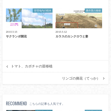
管理地内の樹木
農作業の推移
2015.5.15
2015.5.12
サクランボ開花
カラスのカンクロウと妻
トマト、カボチャの苗移植
リンゴの摘花（てっか）
RECOMMEND
こちらの記事も人気です。