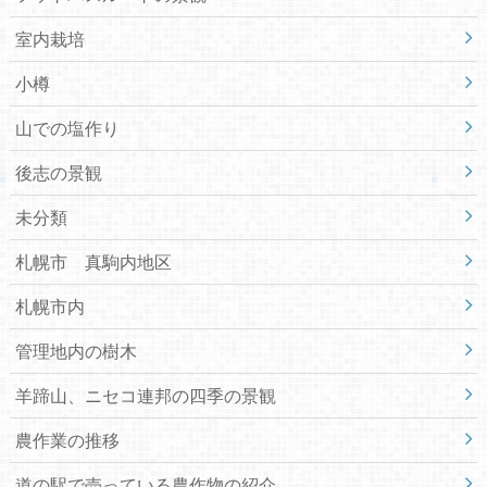
室内栽培
小樽
山での塩作り
後志の景観
未分類
札幌市 真駒内地区
札幌市内
管理地内の樹木
羊蹄山、ニセコ連邦の四季の景観
農作業の推移
道の駅で売っている農作物の紹介