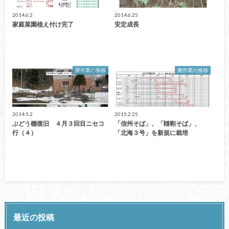
2014.6.2
2014.6.25
家庭菜園植え付け完了
安定成長
農作業の推移
農作業の推移
2014.5.2
2015.2.25
ぶどう棚復旧 ４月３回目ニセコ
「信州そば」、「韃靼そば」、
行（４）
「北海３号」を新規に栽培
最近の投稿