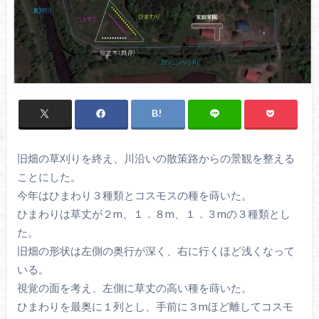
旧畑の草刈りを終え、川沿いの散策路からの景観を整える
ことにした。
今年はひまわり３種類とコスモスの種を蒔いた。
ひまわりは草丈が２m、１．８m、１．３mの３種類とし
た。
旧畑の形状は左側の奥行が深く、右に行くほど浅くなって
いる。
視覚の面を考え、左側に草丈の高い種を蒔いた。
ひまわりを最奥に１列とし、手前に３mほど離してコスモ