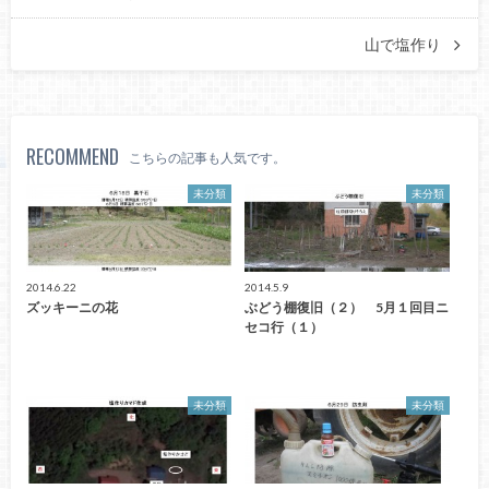
山で塩作り
RECOMMEND
こちらの記事も人気です。
未分類
未分類
2014.6.22
2014.5.9
ズッキーニの花
ぶどう棚復旧（２） 5月１回目ニ
セコ行（１）
未分類
未分類