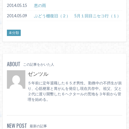
2014.05.15
恵の雨
2014.05.09
ぶどう棚復旧（２） 5月１回目ニセコ行（１）
未分類
ABOUT
この記事をかいた人
ゼンツル
５年前に定年退職した６５才男性。 勤務中の不摂生が祟
り、心筋梗塞と胃がんを発症し現在共存中。 祖父、父と
２代に渡り開墾した６ヘクタールの荒地を３年前から管
理を始める。
NEW POST
最新の記事