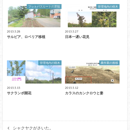
フットパスルートの景観
管理地内の樹木
2015.5.28
2015.5.27
サルビア、ロベリア移植
日本一遅い花見
管理地内の樹木
農作業の推移
2015.5.15
2015.5.12
サクランボ開花
カラスのカンクロウと妻
シャクヤクがさいた。