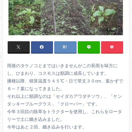
雨後のタケノコとまではいきませんがこの長雨を味方に
し、ひまわり、コスモスは順調に成長しています。
播種以降、積算温度５４５℃・日で草丈３０cm、葉かずで
６～７葉になってきました。
それ以上に順調なのは「セイダカアワダチソウ」、「ケン
タッキーブルーグラス」「クローバー」です。
今年３回目の除草をトラクターを使用し、これらをロータ
リーで土に鋤き込みました。
今年はあと２回、鋤き込みを行います。