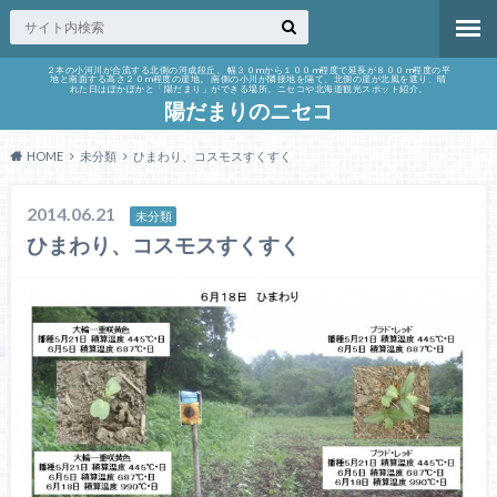
２本の小河川が合流する北側の河成段丘。 幅３０mから１００m程度で延長が８００m程度の平
地と南面する高さ２０m程度の崖地。 南側の小川が隣接地を隔て、北側の崖が北風を遮り、晴
れた日はぽかぽかと「陽だまり」ができる場所。ニセコや北海道観光スポット紹介。
陽だまりのニセコ
HOME
未分類
ひまわり、コスモスすくすく
2014.06.21
未分類
ひまわり、コスモスすくすく