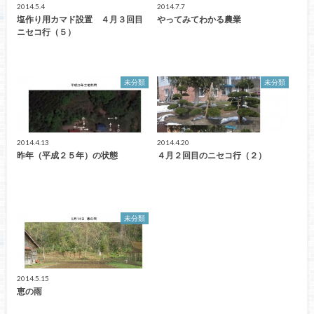
2014.5.4
2014.7.7
塩作り用カマド設置 ４月３回目
やってみてわかる農業
ニセコ行（５）
未分類
未分類
2014.4.13
2014.4.20
昨年（平成２５年）の状態
４月２回目のニセコ行（２）
未分類
2014.5.15
恵の雨