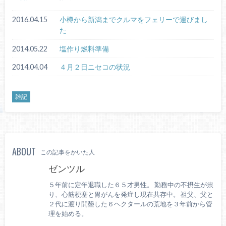
2016.04.15
小樽から新潟までクルマをフェリーで運びまし
た
2014.05.22
塩作り燃料準備
2014.04.04
４月２日ニセコの状況
雑記
ABOUT
この記事をかいた人
ゼンツル
５年前に定年退職した６５才男性。 勤務中の不摂生が祟
り、心筋梗塞と胃がんを発症し現在共存中。 祖父、父と
２代に渡り開墾した６ヘクタールの荒地を３年前から管
理を始める。