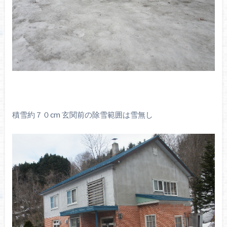
積雪約７０cm 玄関前の除雪範囲は雪無し