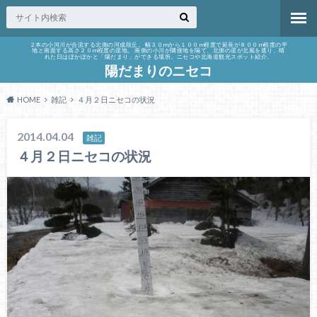
２本の小河川が合流する北側の河成段丘。 幅３０mから１００m程度で延長が８００m程度の平
地と南面する高さ２０m程度の崖地。 南側の小川が隣接地を隔て、北側の崖が北風を遮り、晴
れた日はぽかぽかと「陽だまり」ができる場所。ニセコや北海道観光スポット紹介。
陽だまりのニセコ
HOME
雑記
４月２日ニセコの状況
2014.04.04
雑記
４月２日ニセコの状況