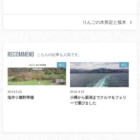
りんごの木剪定と接木
RECOMMEND
こちらの記事も人気です。
雑記
雑記
2014.5.22
2016.4.15
塩作り燃料準備
小樽から新潟までクルマをフェリ
ーで運びました