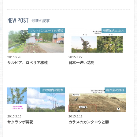
NEW POST
最新の記事
フットパスルートの景観
管理地内の樹木
2015.5.28
2015.5.27
サルビア、ロベリア移植
日本一遅い花見
管理地内の樹木
農作業の推移
2015.5.15
2015.5.12
サクランボ開花
カラスのカンクロウと妻