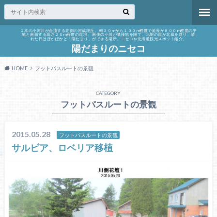
２本の小河川が合流する北側の河成段丘。 幅３０mから１００m程度で延長が８００m程度の平
地と南面する高さ２０m程度の崖地。 南側の小川が隣接地を隔て、北側の崖が北風を遮り、晴
れた日はぽかぽかと「陽だまり」ができる場所。ニセコや北海道観光スポット紹介。
陽だまりのニセコ
HOME
フットパスルートの景観
CATEGORY
フットパスルートの景観
2015.05.28
フットパスルートの景観
サルビア、ロベリア移植